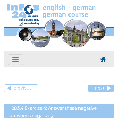
previous
next
28.3.4 Exercise 4: Answer these negative
questions negatively