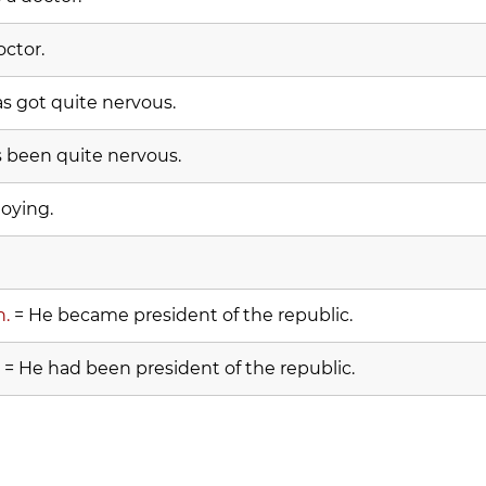
ctor.
s got quite nervous.
 been quite nervous.
oying.
n.
= He became president of the republic.
= He had been president of the republic.