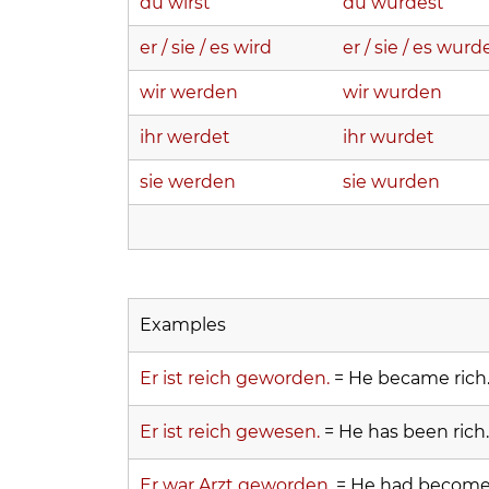
du wirst
du wurdest
er / sie / es wird
er / sie / es wurd
wir werden
wir wurden
ihr werdet
ihr wurdet
sie werden
sie wurden
Examples
Er ist reich geworden.
= He became rich
Er ist reich gewesen.
= He has been rich.
Er war Arzt geworden.
= He had become 