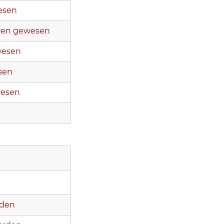
esen
waren gewesen
wesen
sen
wesen
rden