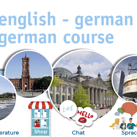
terature
Chat
Spra