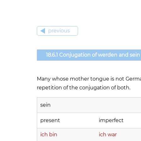
previous
18.6.1 Conjugation of werden and sein
Many whose mother tongue is not Germa
repetition of the conjugation of both.
sein
present
imperfect
ich bin
ich war