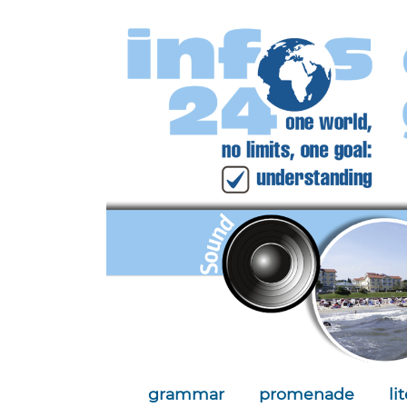
grammar
promenade
li