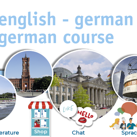
terature
Chat
Spra