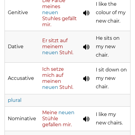
Die Farbe
I like the
meines
Genitive
neuen
colour of my
Stuhles gefällt
new chair.
mir.
He sits on
Er sitzt auf
Dative
meinem
my new
neuen
Stuhl.
chair.
Ich setze
I sit down on
mich auf
Accusative
my new
meinen
chair.
neuen
Stuhl.
plural
Meine
neuen
I like my
Nominative
Stühle
new chairs.
gefallen mir.