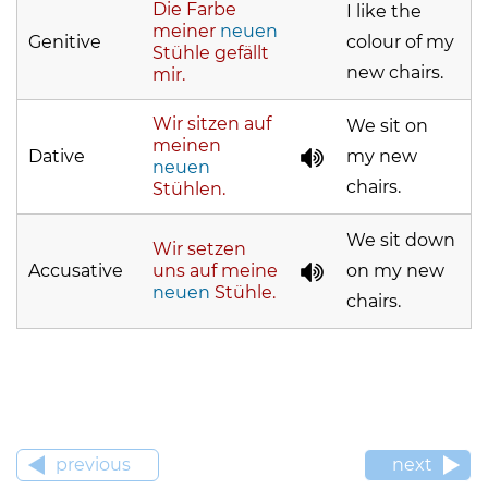
Die Farbe
I like the
meiner
neuen
Genitive
colour of my
Stühle gefällt
new chairs.
mir.
Wir sitzen auf
We sit on
meinen
Dative
my new
neuen
chairs.
Stühlen.
We sit down
Wir setzen
Accusative
uns auf
meine
on my new
neuen
Stühle.
chairs.
previous
next