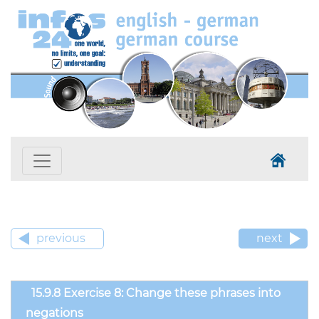
previous
next
15.9.8 Exercise 8: Change these phrases into
negations