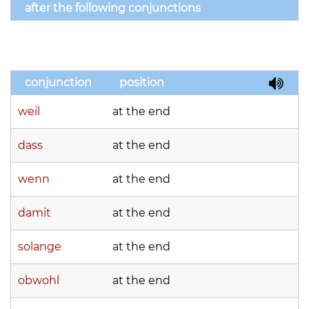
after the following conjunctions
conjunction
position
weil
at the end
dass
at the end
wenn
at the end
damit
at the end
solange
at the end
obwohl
at the end