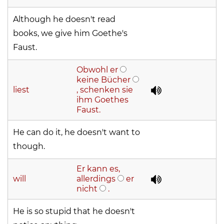
Although he doesn't read
books, we give him Goethe's
Faust.
Obwohl er
keine Bücher
liest
, schenken sie
ihm Goethes
Faust.
He can do it, he doesn't want to
though.
Er kann es,
will
allerdings
er
nicht
.
He is so stupid that he doesn't