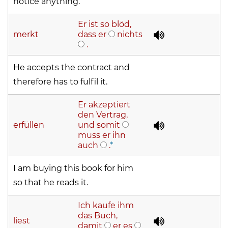
notice anything.
Er ist so blöd,
merkt
dass er
nichts
.
He accepts the contract and
therefore has to fulfil it.
Er akzeptiert
den Vertrag,
erfüllen
und somit
muss er ihn
auch
.
*
I am buying this book for him
so that he reads it.
Ich kaufe ihm
das Buch,
liest
damit
er es