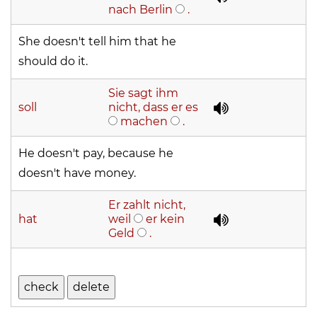
nach Berlin
.
She doesn't tell him that he
should do it.
Sie sagt ihm
soll
nicht, dass er es
machen
.
He doesn't pay, because he
doesn't have money.
Er zahlt nicht,
hat
weil
er kein
Geld
.