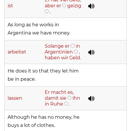
ist
aber er
geizig
.
As long as he works in
Argentina we have money.
Solange er
in
arbeitet
Argentinien
,
haben wir Geld.
He does it so that they let him
be in peace.
Er macht es,
lassen
damit sie
ihn
in Ruhe
.
Although he has no money, he
buys a lot of clothes.