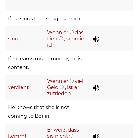
.
If he sings that song I scream.
Wenn er
das
singt
Lied
, schreie
ich.
If he earns much money, he is
content.
Wenn er
viel
verdient
Geld
, ist er
zufrieden.
He knows that she is not
coming to Berlin.
Er weiß, dass
kommt
sie nicht