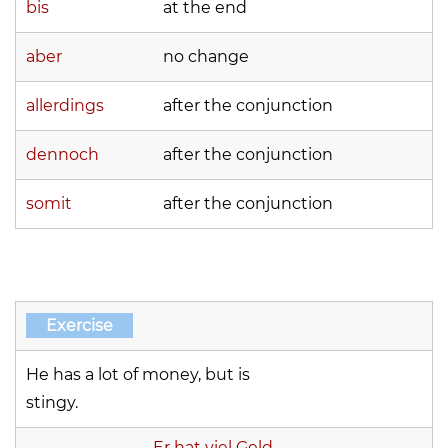
bis
at the end
aber
no change
allerdings
after the conjunction
dennoch
after the conjunction
somit
after the conjunction
Exercise
He has a lot of money, but is
stingy.
Er hat viel Geld,