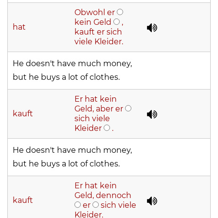
Obwohl er
kein Geld
,
hat
kauft er sich
viele Kleider.
He doesn't have much money,
but he buys a lot of clothes.
Er hat kein
Geld, aber er
kauft
sich viele
Kleider
.
He doesn't have much money,
but he buys a lot of clothes.
Er hat kein
Geld, dennoch
kauft
er
sich viele
Kleider.